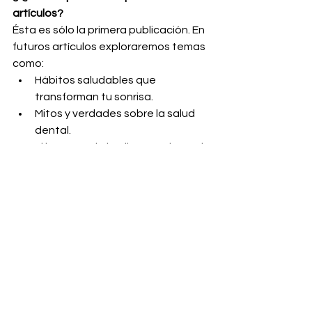
artículos?
Ésta es sólo la primera publicación. En 
futuros artículos exploraremos temas 
como:
Hábitos saludables que 
transforman tu sonrisa.
Mitos y verdades sobre la salud 
dental.
El impacto de la alimentación y el 
estilo de vida en la salud bucal.
Consejos para cuidar a los más 
pequeños y mayores de la familia.
Innovaciones y curiosidades del 
mundo dental.
Le invitamos a participar, compartir 
preguntas, comentarios y 
experiencias. ¡Juntos crearemos una 